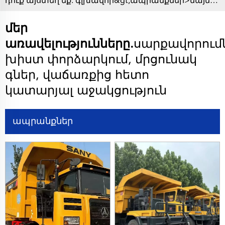
դուք այստեղ եք.
գլխավոր&gt;
ապրանքներ
>
մայնինգ ինքնաթափ բեռնատար
մեր
առավելությունները.
սարքավորում
խիստ փորձարկում, մրցունակ
գներ, վաճառքից հետո
կատարյալ աջակցություն
ապրանքներ