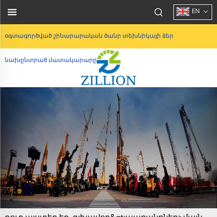
EN
օգտագործված շինարարական ծանր տեխնիկայի ձեր
նախընտրած մատակարարը