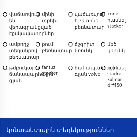
kone
վաճառվում
մինի
վաճառվում
հասնել
են
տրեխ
է բետոնե
stacker
վերագրանցված
բեռնատար
էքսկավատորներ
ամբողջ
բում
ճշգրիտ
մեծ
տեղանքով
բեռնատար
կռունկ
կռունկ
բեռնատար
fantuzi
թմբուկային
ճանապարհային
հասնել
stacker
stacker
ճանապարհային
գլան volvo
kalmar
գլան
drf450
կոնտակտային տեղեկություններ