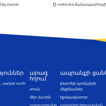
նել stacker
mahindra ճանապարհայ
յուններ
արագ
ապրանքի ցան
հղում
wanjiali north
բետոնի պոմպերի
տուն
մեքենաներ
մեր մասին
էքսկավատոր
արտադրանք
պտտվող հորատման