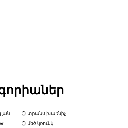
գորիաներ
գլան
տրանս խառնիչ
er
մեծ կռունկ