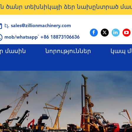
ն ծանր տեխնիկայի ձեր նախընտրած մ
էլ.
sales@zillionmachinery.com
mob/whatsapp՝ +86 18873106636
ր մասին
նորություններ
կապ մ