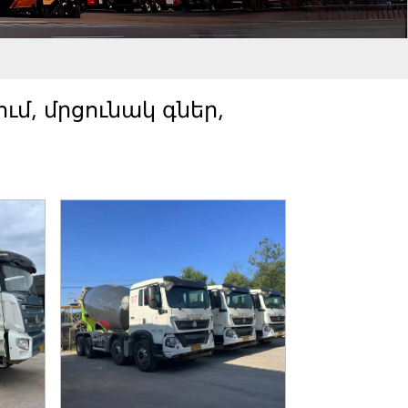
մ, մրցունակ գներ,