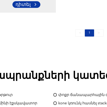
Ցեմենտի Խառնիչ
դիտել
Բեռնատար Howo
Շասսիի Վրա
<
>
1
 ապրանքների կատե
թրթուր
փոքր ճանապարհային 
k մինի էքսկավատոր
kone կռունկ հասնել stack