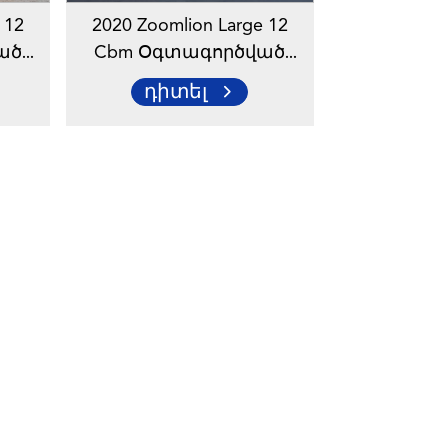
 12
2020 Zoomlion Large 12
ած
Cbm Օգտագործված
չ
Ցեմենտի Խառնիչ
դիտել
նի
Բեռնատար
ար